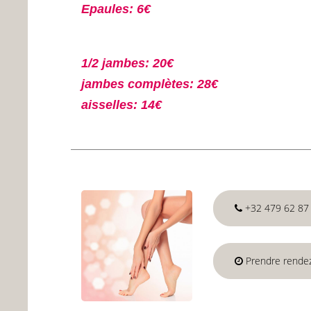
Epaules: 6€
1/2 jambes: 20€
jambes complètes: 28€
aisselles: 14€
+32 479 62 87
Prendre rende