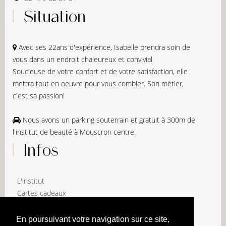
Situation
Avec ses 22ans d'expérience, Isabelle prendra soin de
vous dans un endroit chaleureux et convivial.
Soucieuse de votre confort et de votre satisfaction, elle
mettra tout en oeuvre pour vous combler. Son métier,
c'est sa passion!
Nous avons un parking souterrain et gratuit à 300m de
l'institut de beauté à Mouscron centre.
Infos
L'institut
Cartes cadeaux
Mentions légales
Politique de confidentialité
En poursuivant votre navigation sur ce site,